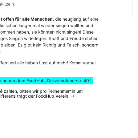
kitzeln.
t offen für alle Menschen,
die neugierig auf eine
die schon länger mal wieder singen wollten und
ommen haben, sie könnten nicht singen! Diese
ges Singen widerlegen. Spaß und Freude stehen
bleiben. Es gibt kein Richtig und Falsch, sondern
!
offen und alle haben Lust auf mehr! Komm vorbei
tar neben dem FoodHub, Deisenhofenerstr. 40 !
é zahlen, bitten wir pro Teilnehmer*in um
fferenz trägt der FoodHub Verein :-)