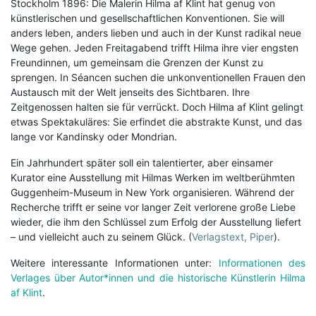
Stockholm 1896: Die Malerin Hilma af Klint hat genug von
künstlerischen und gesellschaftlichen Konventionen. Sie will
anders leben, anders lieben und auch in der Kunst radikal neue
Wege gehen. Jeden Freitagabend trifft Hilma ihre vier engsten
Freundinnen, um gemeinsam die Grenzen der Kunst zu
sprengen. In Séancen suchen die unkonventionellen Frauen den
Austausch mit der Welt jenseits des Sichtbaren. Ihre
Zeitgenossen halten sie für verrückt. Doch Hilma af Klint gelingt
etwas Spektakuläres: Sie erfindet die abstrakte Kunst, und das
lange vor Kandinsky oder Mondrian.
Ein Jahrhundert später soll ein talentierter, aber einsamer
Kurator eine Ausstellung mit Hilmas Werken im weltberühmten
Guggenheim-Museum in New York organisieren. Während der
Recherche trifft er seine vor langer Zeit verlorene große Liebe
wieder, die ihm den Schlüssel zum Erfolg der Ausstellung liefert
– und vielleicht auch zu seinem Glück. (
Verlagstext, Piper
).
Weitere interessante Informationen unter:
Informationen des
Verlages über Autor*innen und die historische Künstlerin Hilma
af Klint
.