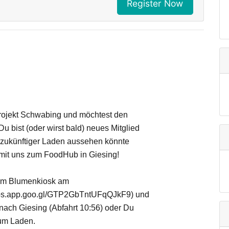
Register Now
 Projekt Schwabing und möchtest den
u bist (oder wirst bald) neues Mitglied
 zukünftiger Laden aussehen könnte
mit uns zum FoodHub in Giesing!
 am Blumenkiosk am
aps.app.goo.gl/GTP2GbTntUFqQJkF9
)
und
nach Giesing (Abfahrt 10:56) oder Du
zum Laden.