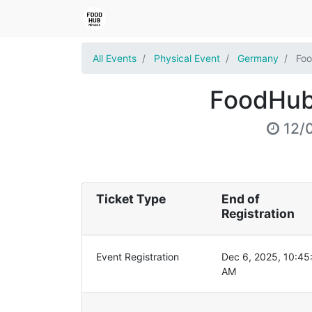
All Events
Physical Event
Germany
Foo
FoodHub 
12/
Ticket Type
End of
Registration
Event Registration
Dec 6, 2025, 10:45
AM