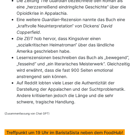
Die Zeitung
The Guardian
bezeichnete den Roman als
eine „herzzerreißend eindringliche Geschichte“ über die
Opioidkrise in Appalachia.
Eine weitere
Guardian
-Rezension nannte das Buch eine
„kraftvolle Neuinterpretation“ von Dickens’
David
Copperfield
.
Die ZEIT
hob hervor, dass Kingsolver einen
„sozialkritischen Heimatroman“ über das ländliche
Amerika geschrieben habe.
Leserrezensionen beschreiben das Buch als „bewegend“,
„fesselnd“ und „ein literarisches Meisterwerk“. Gleichzeitig
wird erwähnt, dass die fast 900 Seiten emotional
anstrengend sein können.
Auf Reddit lobten viele Leser die Authentizität der
Darstellung der Appalachen und der Suchtproblematik.
Andere kritisierten jedoch die Länge und die sehr
schwere, tragische Handlung.
(Zusammenfassung von Chat GPT)
Treffpunkt um 19 Uhr im BaristaSista neben dem FoodHub!